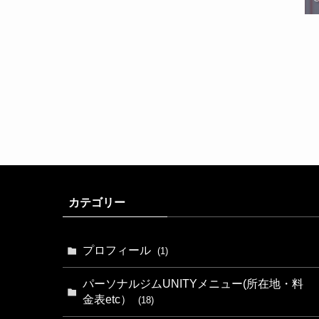
カテゴリー
プロフィール
(1)
パーソナルジムUNITYメニュー(所在地・料
金表etc）
(18)