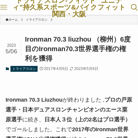
トライアスロン-フィット ”ユニテ
ィ”持久系スポーツ&バイクフィット
関西・大阪
ホーム
トライアスロン
Ironman 70.3 liuzhou （柳州）6度
2023
目のIronman70.3世界選手権の権
5/06
利を獲得
2017年4月6日
2023年5月6日
トライアスロン
Ironman 70.3 Liuzhou
が終わりました ,
プロの戸原
選手・日本デュアスロンチャンピオンのエース栗
原選手
に続き、
日本人３位（上の2名はプロ選手）
でゴールしました。これで
2017年のIronman世界