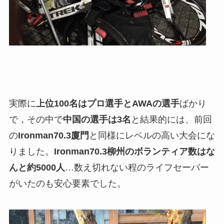
実際に
上位100名はプロ選手とAWAの選手
ばかり
で，その中で
中国の選手は3名
と結果的には、前回
の
Ironman70.3廈門
と同様にレベルの高い大会にな
りました。
Ironman70.3柳州のボランティア数はな
んと約5000人
…数え切れない程のライフセーバー
がいたのも安心要素でした。