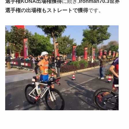
選手権KONA出場権獲得
に続き,
Ironman70.3世界
選手権の出場権もストレートで獲得
です。