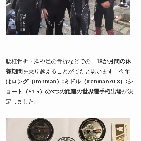
腰椎骨折・脚や足の骨折などでの、
18か月間の休
養期間
を乗り越えることがでたと思います。今年
は
ロング（Ironman）:ミドル（Ironman70.3）:シ
ョート（51.5）の3つの距離の世界選手権出場
が決
定しました。