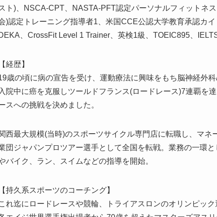
スト)、NSCA-CPT、NASTA-PFT認定パーソナルフィットネ
会)認定トレーニング指導者1、米国CCE公認大学教育承認カイロプラクター
DEKA、CrossFit Level 1 Trainer、英検1級、TOEIC895、IEL
【経歴】
19歳の頃に病の宣告を受け、運動療法に興味をもち脳神経外科
入院中に癌を克服しツールドフランス(ロードレース)7連覇を
ースへの挑戦を決めました。
関西最大規模(当時)のスポーツサイクル専門店に転職し、マネ
業団ジャパンプロツアー選手として全国を転戦。業務の一環とし
やバイク、ラン、スイムなどの指導を開始。
【持久系スポーツのコーチング】
これ迄にロードレースや競輪、トライアスロンのオリンピック