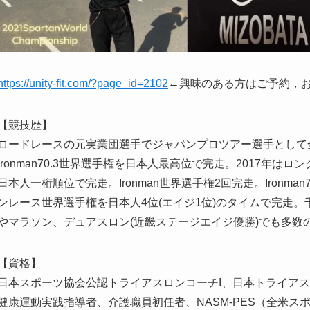
https://unity-fit.com/?page_id=2102
←興味のある方はご予約，お問
【競技歴】
ロードレースの元実業団選手でジャパンプロツアー選手として全
lronman70.3世界選手権を日本人最高位で完走。2017年
日本人一桁順位で完走。Ironman世界選手権2回完走。Ironma
ンレース世界選手権を日本人4位(エイジ1位)のタイムで完走。
やマラソン、デュアスロン(近畿ステージエイジ優勝)でも多数
【資格】
日本スポーツ協会公認トライアスロンコーチI、日本トライアス
健康運動実践指導者、介護職員初任者、NASM-PES（全米