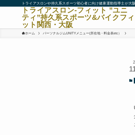
トライアスロンや持久系スポーツ初心者に向け健康運動指導士が大
トライアスロン-フィット ”ユニ
ティ”持久系スポーツ&バイクフィ
ット関西・大阪
ホーム
パーソナルジムUNITYメニュー(所在地・料金表etc）
1