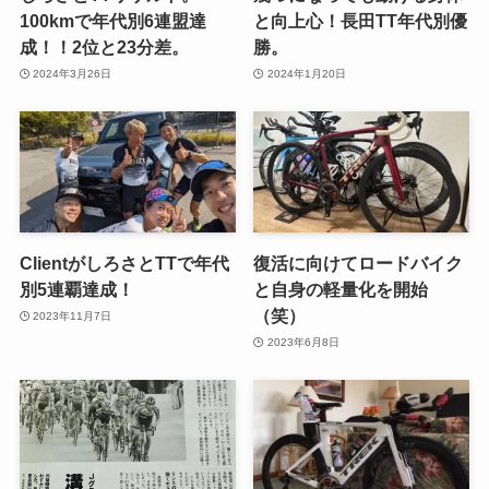
100kmで年代別6連盟達
と向上心！長田TT年代別優
成！！2位と23分差。
勝。
2024年3月26日
2024年1月20日
ClientがしろさとTTで年代
復活に向けてロードバイク
別5連覇達成！
と自身の軽量化を開始
（笑）
2023年11月7日
2023年6月8日