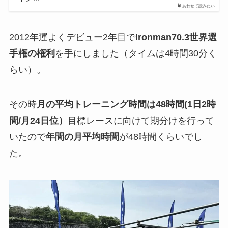
あわせて読みたい
2012年運よくデビュー2年目で
Ironman70.3世界選
手権の権利
を手にしました（タイムは4時間30分く
らい）。
その時
月の平均トレーニング時間は48時間(1日2時
間/月24日位）
目標レースに向けて期分けを行って
いたので
年間の月平均時間
が48時間くらいでし
た。