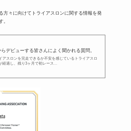
る方々に向けてトライアスロンに関する情報を発
す。
からデビューする皆さんによく聞かれる質問。
イアスロンを完走できるか不安を感じているトライアスロ
経過し、残り3ヶ月で初レース...