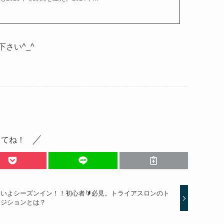
さい^_^
してね！
よいよシーズンイン！！初心者🔰必見。トライアスロンのト
ンジションとは？