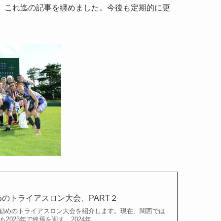
て、これ迄の記事を纏めました。今後も定期的に更
のトライアスロン大会、PART２
もお勧めのトライアスロン大会を紹介します。現在、関西では
023年で終焉を迎え、2024年...