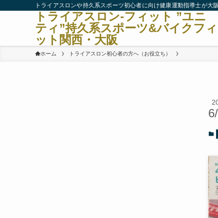
トライアスロンや持久系スポーツ初心者に向け健康運動指導士が大
トライアスロン-フィット ”ユニ
ティ”持久系スポーツ&バイクフィ
ット関西・大阪
ホーム
トライアスロン初心者の方へ（お役立ち）
2
6