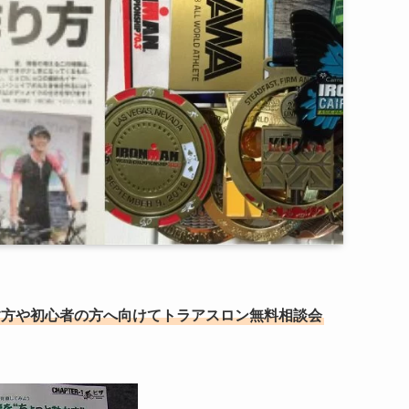
す方や初心者の方へ向けてトラアスロン無料相談会