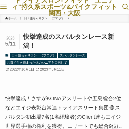
トライアスロン-フィット ”ユニテ
ィ”持久系スポーツ&バイクフィット
関西・大阪
ホーム
日々旅ちゃりラン （ブログ）
快挙達成のスパルタンレース新
2023
5/11
潟！
日々旅ちゃりラン （ブログ）
スパルタンレース
元気で引き締まった体のシニアを目指して
2022年10月1日
2023年5月11日
快挙達成！さすがKONAアスリートや五島総合2位
などエイジ表彰台常連トライアスリート集団😂ス
パルタン初出場7名(1名経験者)のClient達もエイジ
世界選手権の権利を獲得。エリートでも総合9位に