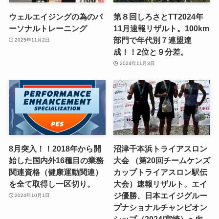
ウェルエイジングの為のパ
第８回しろさとTT2024年
ーソナルトレーニング
11月速報リザルト。100km
部門で年代別７連盟達
2025年11月2日
成！！2位と９分差。
2024年11月3日
8月突入！！2018年から開
沼津千本浜トライアスロン
始した国内外16種目の業務
大会 （第20回チームケンズ
関連資格（健康運動関連）
カップトライアスロン駅伝
を全て取得し一区切り。
大会）速報リザルト。エイ
ジ優勝、日本エイジグルー
2024年10月1日
プナショナルチャンピオン
シップ（2024/宮崎）へ向