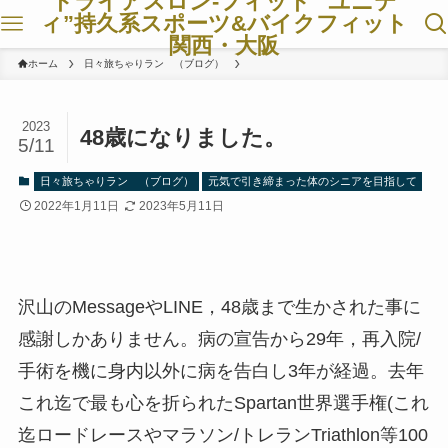
トライアスロン-フィット ”ユニテ
ィ”持久系スポーツ&バイクフィット
関西・大阪
ホーム
日々旅ちゃりラン （ブログ）
2023
48歳になりました。
5/11
日々旅ちゃりラン （ブログ）
元気で引き締まった体のシニアを目指して
2022年1月11日
2023年5月11日
沢山のMessageやLINE，48歳まで生かされた事に
感謝しかありません。病の宣告から29年，再入院/
手術を機に身内以外に病を告白し3年が経過。去年
これ迄で最も心を折られたSpartan世界選手権(これ
迄ロードレースやマラソン/トレランTriathlon等100