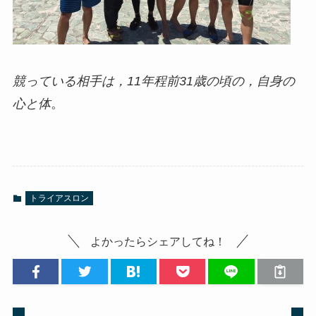
競っている相手は，11年程前31歳の頃の，自身の
心と体
。
トライアスロン
よかったらシェアしてね！