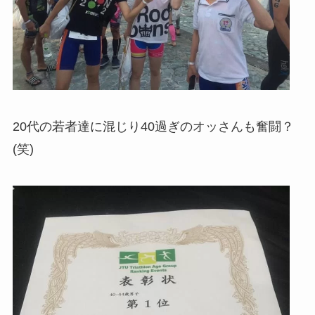
20代の若者達に混じり40過ぎのオッさんも奮闘？
(笑)