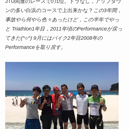
JTU関連のレースでの1位。ドラなし，アップダウ
ンの多い白浜のコースで上出来かな？
この3年間，
事故やら何やら色々あったけど，この半年でやっ
と Triathlon1年目，2011年頃のPerformanceが戻っ
てきた(^○^) 9月にはバイク2年目2008年の
Performanceを取り戻す。