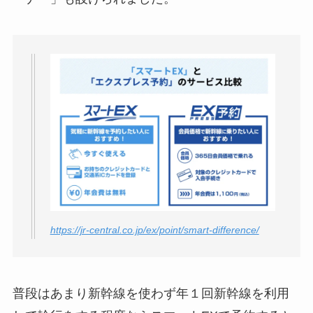
https://jr-central.co.jp/ex/point/smart-difference/
普段はあまり新幹線を使わず年１回新幹線を利用