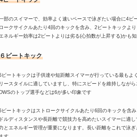
一部のスイマーで、効率よく速いペースで泳ぎたい場合に4ビ
ロークサイクルあたり4回のキックを含み、2ビートキックよ
エネルギー効率は2ビートよりは劣る(心拍数が上昇する)かも
６ビートキック
6ビートキックは子供達や短距離スイマーが行っている最もよ
リースタイルに適していますし、特にスピードを維持しながら
OWSのトップ選手などは6が多い印象です
6ビートキックはストロークサイクルあたり6回のキックを含
ドルディスタンスや長距離で競技力を高めたいスイマーに適し
力とエネルギー管理が重要になります。長い距離をこれで泳ぎ
ます。