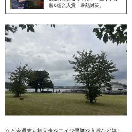
勝&総合入賞！暑熱対策。
など今週末も初完走やエイジ優勝や入賞など嬉し